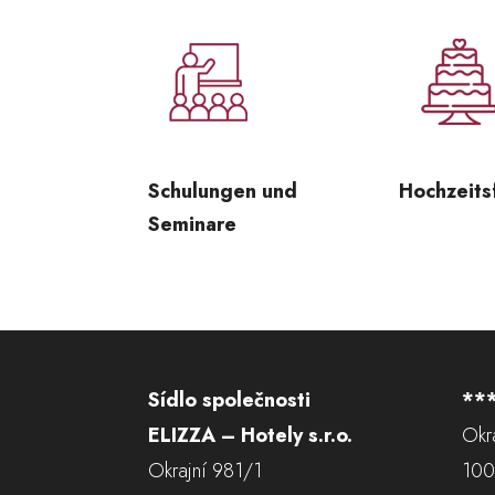
Schulungen und
Hochzeits
Seminare
Sídlo společnosti
***
ELIZZA – Hotely s.r.o.
Okr
Okrajní 981/1
100