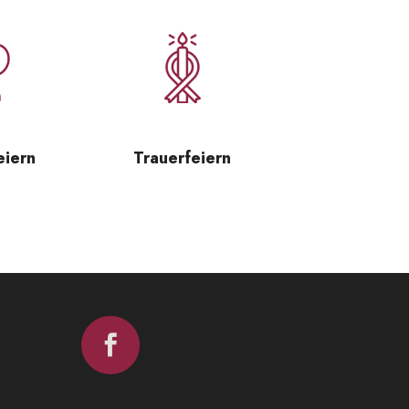
eiern
Trauerfeiern
