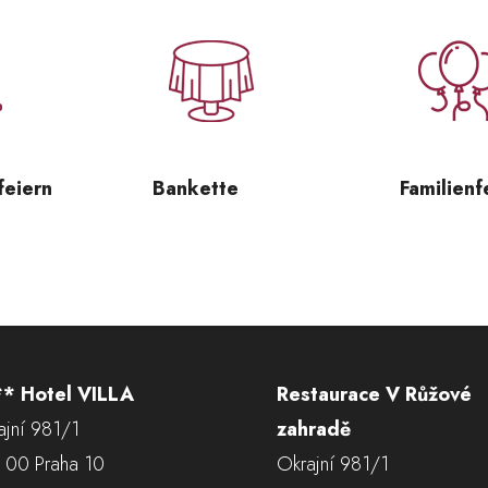
feiern
Bankette
Familienf
* Hotel VILLA
Restaurace V Růžové
ajní 981/1
zahradě
 00 Praha 10
Okrajní 981/1