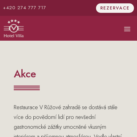
+420 274 777 717
REZERVACE
Akce
Restaurace V Růžové zahradě se dostává stále
více do povědomí lidí pro nevšední
gastronomické zážitky umocněné vkusným
interiérem a příjemnou atmosférou. Vedle vlastní