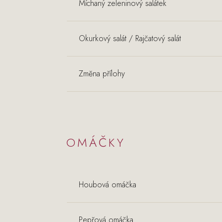
Míchaný zeleninový salátek
Okurkový salát / Rajčatový salát
Změna přílohy
OMÁČKY
Houbová omáčka
Pepřová omáčka