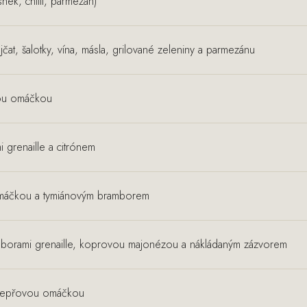
snek, chilli, parmezán)
čat, šalotky, vína, másla, grilované zeleniny a parmezánu
kou omáčkou
 grenaille a citrónem
máčkou a tymiánovým bramborem
mborami grenaille, koprovou majonézou a nákládaným zázvorem
a pepřovou omáčkou