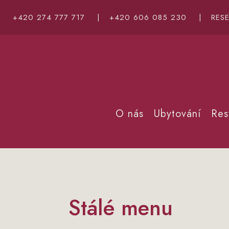
+420 274 777 717
|
+420 606 085 230
|
RES
O nás
Ubytování
Res
Stálé menu