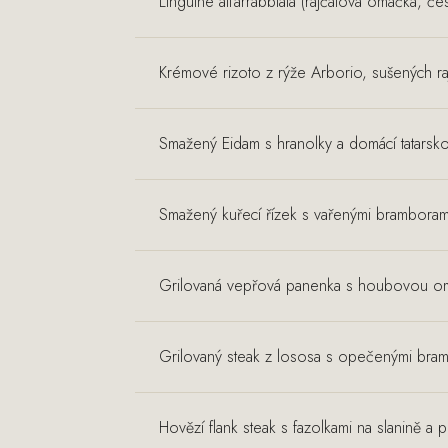
Linguine all'arrabbiata (rajčatová omáčka, če
Krémové rizoto z rýže Arborio, sušených raj
Smažený Eidam s hranolky a domácí tatars
Smažený kuřecí řízek s vařenými bramborami
Grilovaná vepřová panenka s houbovou o
Grilovaný steak z lososa s opečenými bra
Hovězí flank steak s fazolkami na slanině 