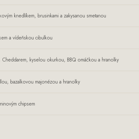
ovým knedlíkem, brusinkami a zakysanou smetanou
íkem a vídeňskou cibulkou
em, Cheddarem, kyselou okurkou, BBQ omáčkou a hranolky
llou, bazalkovou majonézou a hranolky
laninovým chipsem