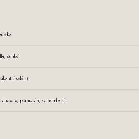
azalka)
la, šunka)
pikantní salám)
ue cheese, parmazán, camembert)