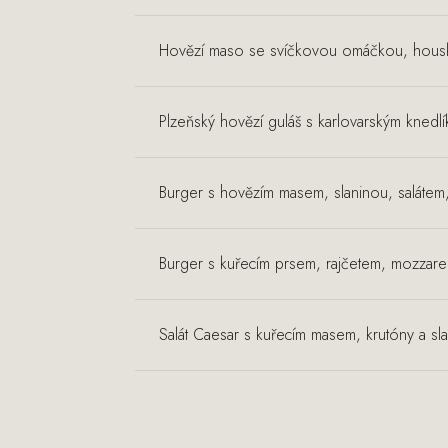
Hovězí maso se svíčkovou omáčkou, housk
Plzeňský hovězí guláš s karlovarským knedl
Burger s hovězím masem, slaninou, salát
Burger s kuřecím prsem, rajčetem, mozzare
Salát Caesar s kuřecím masem, krutóny a s