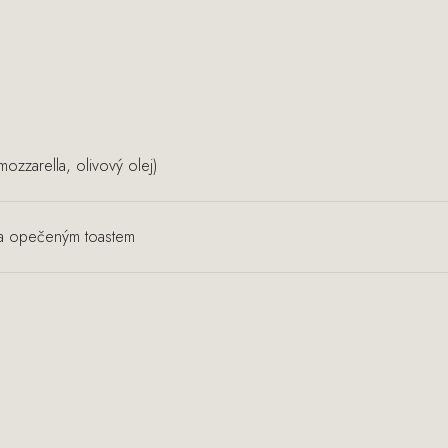
ozzarella, olivový olej)
u a opečeným toastem