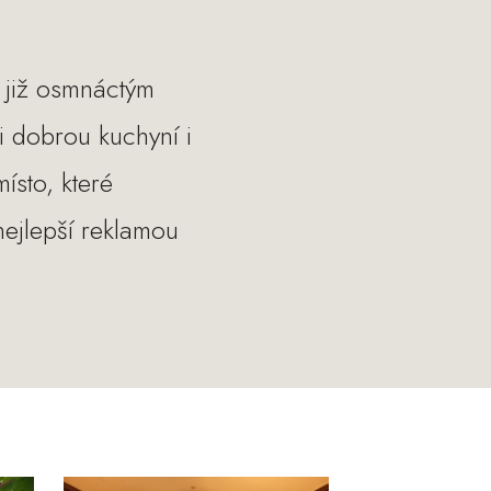
 již osmnáctým
i dobrou kuchyní i
ísto, které
nejlepší reklamou