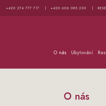
+420 274 777 717
|
+420 606 085 230
|
RES
O nás
Ubytování
Res
O nás