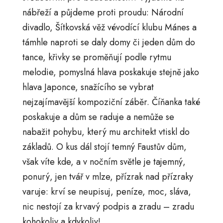
nábřeží a půjdeme proti proudu: Národní
divadlo, Šítkovská věž vévodící klubu Mánes a
támhle naproti se daly domy či jeden dům do
tance, křivky se proměňují podle rytmu
melodie, pomyslná hlava poskakuje stejně jako
hlava Japonce, snažícího se vybrat
nejzajímavější kompoziční záběr. Číňanka také
poskakuje a dům se raduje a nemůže se
nabažit pohybu, který mu architekt vtiskl do
základů. O kus dál stojí temný Faustův dům,
však víte kde, a v nočním světle je tajemný,
ponurý, jen tvář v mlze, přízrak nad přízraky
varuje: krví se neupisuj, peníze, moc, sláva,
nic nestojí za krvavý podpis a zradu – zradu
kohokoliv a kdykoliv!