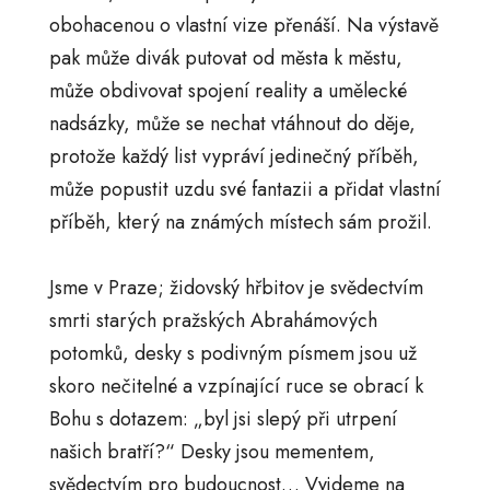
obohacenou o vlastní vize přenáší. Na výstavě
pak může divák putovat od města k městu,
může obdivovat spojení reality a umělecké
nadsázky, může se nechat vtáhnout do děje,
protože každý list vypráví jedinečný příběh,
může popustit uzdu své fantazii a přidat vlastní
příběh, který na známých místech sám prožil.
Jsme v Praze; židovský hřbitov je svědectvím
smrti starých pražských Abrahámových
potomků, desky s podivným písmem jsou už
skoro nečitelné a vzpínající ruce se obrací k
Bohu s dotazem: „byl jsi slepý při utrpení
našich bratří?“ Desky jsou mementem,
svědectvím pro budoucnost… Vyjdeme na