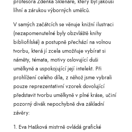
profesora Zdeňka Sklenáře, který byl jakousi
líhní a zárukou výborných umělců.
V samých začátcích se věnuje knižní ilustraci
(nezapomenutelné byly obzvláště knihy
bibliofilské) a postupně přechází na volnou
tvorbu, která jí zcela umožňuje vybírat si
náměty, témata, motivy oslovující duši
umělkyně a uspokojující její intelekt. Při
prohlížení celého díla, z něhož jsme vybrali
pouze reprezentativní vzorek dovolující
představit tvorbu umělkyně v plné kráse, učiní
pozorný divák nepochybně dva základní
závěry:
1. Eva Hašková mistrně ovládá grafické