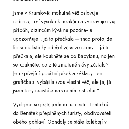
Jsme v Krumlově: mohutná věž oslovuje
nebesa, trčí vysoko k mrakům a vypravuje svůj
příběh, cizincům kývá na pozdrav a
upozorňuje: „já to přečkala – snad proto, že
lid socialistický odešel včas ze scény – já to
přečkala, ale koukněte se do Babylonu, no jen
se koukněte, co z té zmatené slávy zůstalo?
Jen zpívající pouštní písek a základy, jen
grafička si vybájila svou vlastní věž, ale já, já
jsem tady neustále na skalním ostrohu!“
Vydejme se ještě jednou na cestu. Tentokrát
do Benátek přeplněných turisty, obdivovateli
obého pohlaví. Gondoly se stále kolébají v