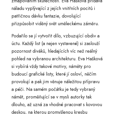
zmapováním skutečnosti. Eva Hašková přidává
náladu vyplývající z jejích vnitřních pocitů i
patřičnou dávku fantazie, dovolující
přizpůsobit viděný svět uměleckému záměru.
Podařilo se jí vytvořit dílo, vzbuzující obdiv a
úctu. Každý list (a nejen vystavené) si zaslouží
pozornost diváků, hledajících víc než reálný
pohled na vybranou architekturu. Eva Hašková
si vybírá vždy takové motivy, náměty pro
budoucí grafické listy, které jí osloví, něčím
provokují a pak jim věnuje náležitou přípravu
a péči. Na samém počátku je tedy vybraný
námět, proměňující se v mysli autorky tak
dlouho, až uzná za vhodné pracovat s kovovou
deskou, na kterou promyšlenou kresbu