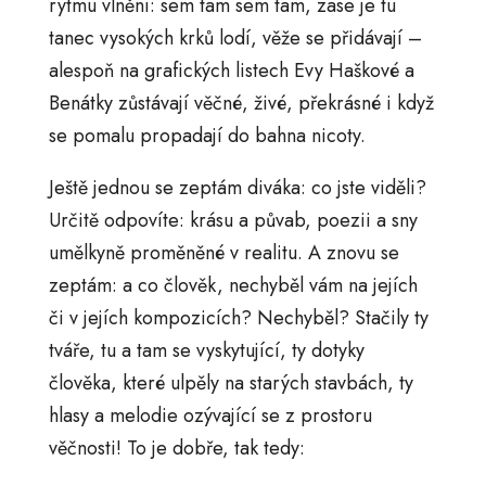
rytmu vlnění: sem tam sem tam, zase je tu
tanec vysokých krků lodí, věže se přidávají –
alespoň na grafických listech Evy Haškové a
Benátky zůstávají věčné, živé, překrásné i když
se pomalu propadají do bahna nicoty.
Ještě jednou se zeptám diváka: co jste viděli?
Určitě odpovíte: krásu a půvab, poezii a sny
umělkyně proměněné v realitu. A znovu se
zeptám: a co člověk, nechyběl vám na jejích
či v jejích kompozicích? Nechyběl? Stačily ty
tváře, tu a tam se vyskytující, ty dotyky
člověka, které ulpěly na starých stavbách, ty
hlasy a melodie ozývající se z prostoru
věčnosti! To je dobře, tak tedy: