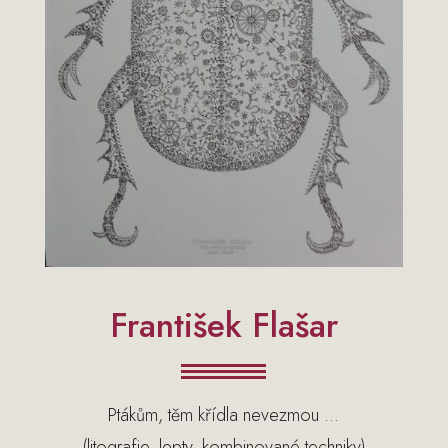
František Flašar
Ptákům, těm křídla nevezmou …
(litografie, lepty, kombinované techniky)