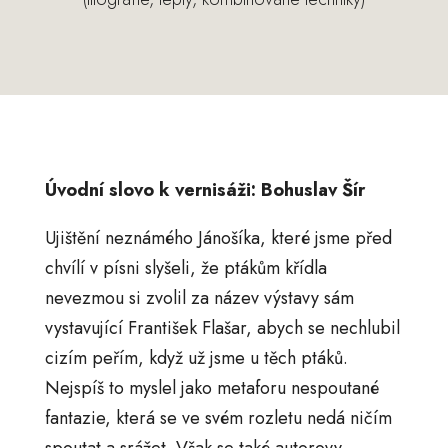
Úvodní slovo k vernisáži: Bohuslav Šír
Ujištění neznámého Jánošíka, které jsme před
chvílí v písni slyšeli, že ptákům křídla
nevezmou si zvolil za název výstavy sám
vystavující František Flašar, abych se nechlubil
cizím peřím, když už jsme u těch ptáků.
Nejspíš to myslel jako metaforu nespoutané
fantazie, která se ve svém rozletu nedá ničím