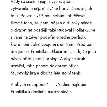
Vždy se snažím najít s vystavujícím
výtvarníkem nějaké styčné body. Dnes je jich
tolik, že vás s většinou nebudu obtěžovat.
Kromě toho, že jsem, ač jen o tři roky mladší,
o dvacet let později také studoval Hollarku, se
s vámi na závěr podělím o jednu perličku,
která není úplně spojená s uměním. Před pár
dny jsme s Františkem Flašarem zjistili, že jeho
dávný přítel je můj urolog. A aby se kruh
uzavřel, tak s panem doktorem Milan
Stupavský hraje dlouhá léta stolní tenis.
A abych nezapomněl — všechno nejlepší
Františku k dnešním narozeninám.​