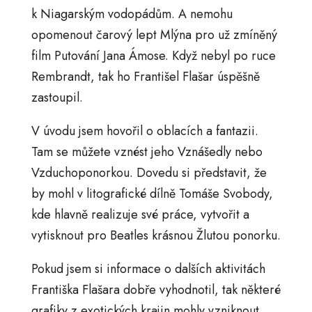
k Niagarským vodopádům. A nemohu
opomenout čarový lept Mlýna pro už zmíněný
film Putování Jana Ámose. Když nebyl po ruce
Rembrandt, tak ho Františel Flašar úspěšně
zastoupil.
V úvodu jsem hovořil o oblacích a fantazii.
Tam se můžete vznést jeho Vznášedly nebo
Vzduchoponorkou. Dovedu si představit, že
by mohl v litografické dílně Tomáše Svobody,
kde hlavně realizuje své práce, vytvořit a
vytisknout pro Beatles krásnou Žlutou ponorku.
Pokud jsem si informace o dalších aktivitách
Františka Flašara dobře vyhodnotil, tak některé
grafiky z exotických krajin mohly vzniknout