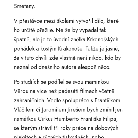
Smetany.
V přestávce mezi školami vytvořil dílo, které
ho určitě přežije. Ne že by vypadal tak
špatně, ale je to úvodní znělka Krkonošských
pohádek a kostým Krakonoše. Takže je jasné,
že v tuto chvíli zde vlastně není nikdo, kdo by
neznal od dnešního autora alespoň něco.
Po studiích se podílel se svou maminkou
Věrou na více než padesáti filmech včetně
zahraničních. Vedle spolupráce s Františkem
Vláčilem či Jaromilem Jirešem bych zmínil jen
namátkou Cirkus Humberto Františka Filipa,
se kterým strávil tři roky práce na dobových
plakátech a různých tiskovinách, nebo