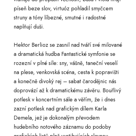
píseň beze slov, virtuóz pohladil smyčcem
struny a tóny líbezné, smutné i radostné
naplňují duši.
Hektor Berlioz se zasnil nad tváří své milované
a dramatická hudba Fantastické symfonie se
rozezní v plné síle: sny, vášně, taneční veselí
na plese, venkovská scéna, cesta k popravišti
a konečně divoký rej – sabat čarodějnic nás
doprovází až k dramatickému závěru. Bouřlivý
potlesk v koncertním sále a věřím, že i dnes
zazní potlesk nad grafickým dílem Karla
Demela, jež je dokonalým převodem
hudebního notového záznamu do podoby