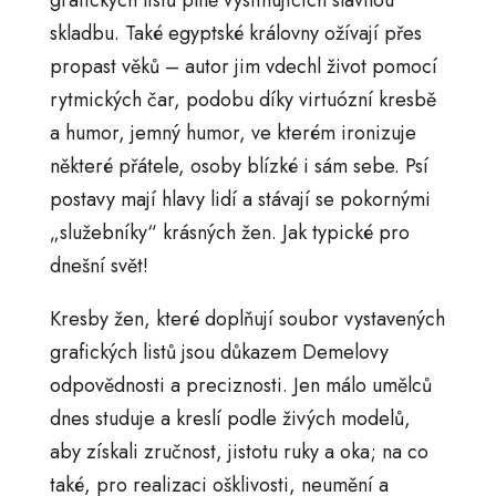
grafických listů plně vystihujících slavnou
skladbu. Také egyptské královny ožívají přes
propast věků – autor jim vdechl život pomocí
rytmických čar, podobu díky virtuózní kresbě
a humor, jemný humor, ve kterém ironizuje
některé přátele, osoby blízké i sám sebe. Psí
postavy mají hlavy lidí a stávají se pokornými
„služebníky“ krásných žen. Jak typické pro
dnešní svět!
Kresby žen, které doplňují soubor vystavených
grafických listů jsou důkazem Demelovy
odpovědnosti a preciznosti. Jen málo umělců
dnes studuje a kreslí podle živých modelů,
aby získali zručnost, jistotu ruky a oka; na co
také, pro realizaci ošklivosti, neumění a