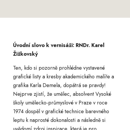
Úvodní slovo k vernisáži: RNDr. Karel
Žižkovský
Ten, kdo si pozorně prohlédne vystavené
grafické listy a kresby akademického malíře a
grafika Karla Demela, dopátrá se pravdy!
Nejprve zjistí, že umělec, absolvent Vysoké
školy umělecko-průmyslové v Praze v roce
1974 dospěl v grafické technice barevného
leptu k naprosté dokonalosti a následně si
uvědomí zdroj inspirace, která je pro