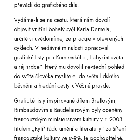
převádí do grafického díla.
Vydáme-li se na cestu, která nám dovolí
objevit vnitřní bohatý svět Karla Demela,
určitě si uvědomíme, že pracuje v otevřených
cyklech. V nedávné minulosti zpracoval
grafické listy pro Komenského „Labyrint světa
a ráj srdce“, který mu dovolil nevšední pohled
do světa člověka myslitele, do světa lidského
běsnění a hledání cesty k Věčné pravdě.
Grafické listy inspirované dílem Brellovým,
Rimbaudovým a Baudelairovým byly oceněny
francouzským ministerstvem kultury v r. 2003
titulem „Rytíř řádu umění a literatury“ za šíření
francouzské kultury ve světě. Je pochopitelné,