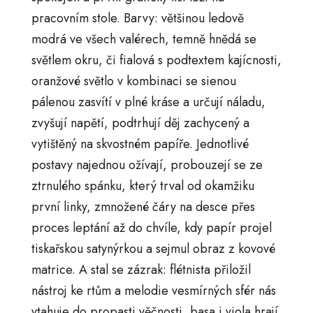
pracovním stole. Barvy: většinou ledově
modrá ve všech valérech, temně hnědá se
světlem okru, či fialová s podtextem kajícnosti,
oranžové světlo v kombinaci se sienou
pálenou zasvítí v plné kráse a určují náladu,
zvyšují napětí, podtrhují děj zachycený a
vytištěný na skvostném papíře. Jednotlivé
postavy najednou ožívají, probouzejí se ze
ztrnulého spánku, který trval od okamžiku
první linky, zmnožené čáry na desce přes
proces leptání až do chvíle, kdy papír projel
tiskařskou satynýrkou a sejmul obraz z kovové
matrice. A stal se zázrak: flétnista přiložil
nástroj ke rtům a melodie vesmírných sfér nás
vtahuje do propasti věčnosti, basa i viola hrají