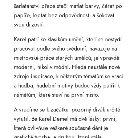
šarlatánství přece stačí matlat barvy, čárat po
papíře, leptat bez odpovědnosti a šokovat
svou drzostí.
Karel patří ke klasikům umění, kteří se nestydí
pracovat podle svého svědomí, navazuje na
mistrovské práce starých umělců, je vpravdě
moderní, nikoliv módní. Hledá neustále nové
zdroje inspirace, k některým tématům se vrací
a hudba, hudební motivy budou vždy patřit k
námětům, které staví na první místo.
A vracíme se k začátku: pozorný divák určitě
vytušil, že Karel Demel má dvě lásky: první,
která ovlivňuje veškeré současné dění je
grafická tvorba, a druhou, která stála