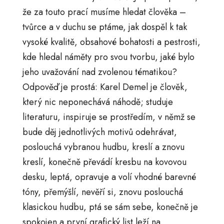
že za touto prací musíme hledat člověka –
tvůrce a v duchu se ptáme, jak dospěl k tak
vysoké kvalitě, obsahové bohatosti a pestrosti,
kde hledal náměty pro svou tvorbu, jaké bylo
jeho uvažování nad zvolenou tématikou?
Odpověď je prostá: Karel Demel je člověk,
který nic neponechává náhodě; studuje
literaturu, inspiruje se prostředím, v němž se
bude děj jednotlivých motivů odehrávat,
poslouchá vybranou hudbu, kreslí a znovu
kreslí, konečně převádí kresbu na kovovou
desku, leptá, opravuje a volí vhodné barevné
tóny, přemýšlí, nevěří si, znovu poslouchá
klasickou hudbu, ptá se sám sebe, konečně je
spokojen a první grafický list leží na