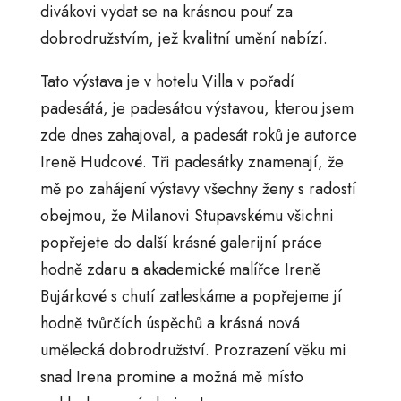
divákovi vydat se na krásnou pouť za
dobrodružstvím, jež kvalitní umění nabízí.
Tato výstava je v hotelu Villa v pořadí
padesátá, je padesátou výstavou, kterou jsem
zde dnes zahajoval, a padesát roků je autorce
Ireně Hudcové. Tři padesátky znamenají, že
mě po zahájení výstavy všechny ženy s radostí
obejmou, že Milanovi Stupavskému všichni
popřejete do další krásné galerijní práce
hodně zdaru a akademické malířce Ireně
Bujárkové s chutí zatleskáme a popřejeme jí
hodně tvůrčích úspěchů a krásná nová
umělecká dobrodružství. Prozrazení věku mi
snad Irena promine a možná mě místo