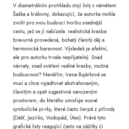
V diametrálním protikladu stojí listy s námětem
Šaška a královny, dokazující, že autorka mohla
zvolit pro svou budoucí tvorbu snadnější
cestu, jež se jí nabízela: realistická kresba
bravurně provedená, bohatý členitý děj a
harmonická barevnost. Výsledek je efektní,
ale pro autorku trvale nepřijatelný. Snad
návraty, snad ověření reálné kresby, možná
budoucnost? Nevěřím; Irena Bujárková se
musí a chce vyjadřovat abstrahovaným,
členitým a opět sugestivně navozeným
prostorem, do kterého umisťuje nosné
symbolické prvky, které často čerpá z přírody
(Déšť, Jezírko, Vodopád, Útes). Právě tyto
grafické listy reagující často na zážitky či