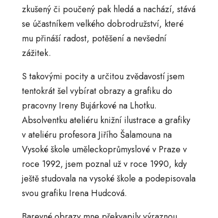
zkušený či poučený pak hledá a nachází, stává
se účastníkem velkého dobrodružství, které
mu přináší radost, potěšení a nevšední
zážitek.
S takovými pocity a určitou zvědavostí jsem
tentokrát šel vybírat obrazy a grafiku do
pracovny Ireny Bujárkové na Lhotku.
Absolventku ateliéru knižní ilustrace a grafiky
v ateliéru profesora Jiřího Šalamouna na
Vysoké škole uměleckoprůmyslové v Praze v
roce 1992, jsem poznal už v roce 1990, kdy
ještě studovala na vysoké škole a podepisovala
svou grafiku Irena Hudcová.
Barevné obrazy mne překvapily výraznou,