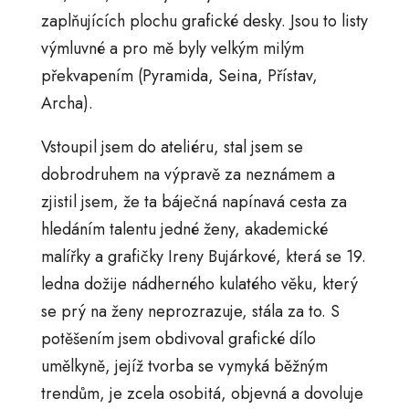
zaplňujících plochu grafické desky. Jsou to listy
výmluvné a pro mě byly velkým milým
překvapením (Pyramida, Seina, Přístav,
Archa).
Vstoupil jsem do ateliéru, stal jsem se
dobrodruhem na výpravě za neznámem a
zjistil jsem, že ta báječná napínavá cesta za
hledáním talentu jedné ženy, akademické
malířky a grafičky Ireny Bujárkové, která se 19.
ledna dožije nádherného kulatého věku, který
se prý na ženy neprozrazuje, stála za to. S
potěšením jsem obdivoval grafické dílo
umělkyně, jejíž tvorba se vymyká běžným
trendům, je zcela osobitá, objevná a dovoluje