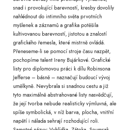
snad i provokující barevností, kresby dovolily
nahlédnout do intimního světa prvotních
myšlenek a záznamů a grafika potěšila
kultivovanou barevností, jistotou a znalostí
grafického řemesla, které mistrně ovládá.
Přeneseme-li se pomocí stroje času nazpět,
pochopíme talent Ireny Bujárkové. Grafické
listy pro diplomovou práci k dílu Robinsona
Jefferse – básně – naznačují budoucí vývoj
umělkyně. Nevybrala si snadnou cestu a již
tyto maximálně abstrahované listy nasvědčují,
že její tvorba nebude realisticky výmluvná, ale
spíše symbolická, v níž barva, plocha, vnitřní
napětí i nálada sehrají rozhodující roli.
Samotné názvy: Vyhlídka, Zátoka, Soumrak,