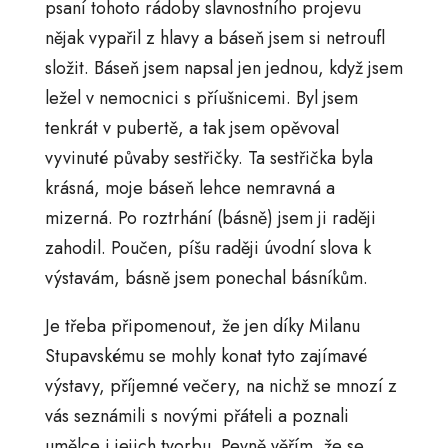
psaní tohoto rádoby slavnostního projevu
nějak vypařil z hlavy a báseň jsem si netroufl
složit. Báseň jsem napsal jen jednou, když jsem
ležel v nemocnici s příušnicemi. Byl jsem
tenkrát v pubertě, a tak jsem opěvoval
vyvinuté půvaby sestřičky. Ta sestřička byla
krásná, moje báseň lehce nemravná a
mizerná. Po roztrhání (básně) jsem ji raději
zahodil. Poučen, píšu raději úvodní slova k
výstavám, básně jsem ponechal básníkům.
Je třeba připomenout, že jen díky Milanu
Stupavskému se mohly konat tyto zajímavé
výstavy, příjemné večery, na nichž se mnozí z
vás seznámili s novými přáteli a poznali
umělce i jejich tvorbu. Pevně věřím, že se