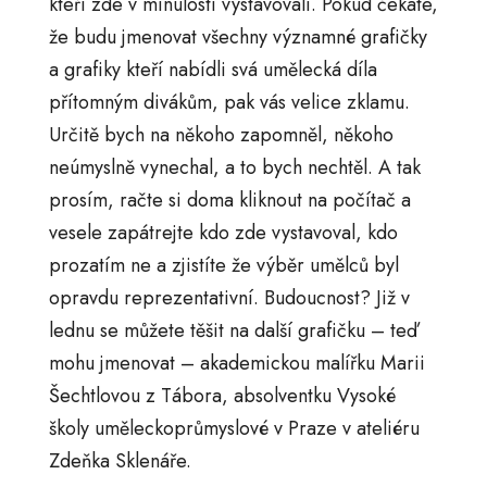
kteří zde v minulosti vystavovali. Pokud čekáte,
že budu jmenovat všechny významné grafičky
a grafiky kteří nabídli svá umělecká díla
přítomným divákům, pak vás velice zklamu.
Určitě bych na někoho zapomněl, někoho
neúmyslně vynechal, a to bych nechtěl. A tak
prosím, račte si doma kliknout na počítač a
vesele zapátrejte kdo zde vystavoval, kdo
prozatím ne a zjistíte že výběr umělců byl
opravdu reprezentativní. Budoucnost? Již v
lednu se můžete těšit na další grafičku – teď
mohu jmenovat – akademickou malířku Marii
Šechtlovou z Tábora, absolventku Vysoké
školy uměleckoprůmyslové v Praze v ateliéru
Zdeňka Sklenáře.