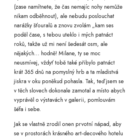
(zase namítnete, že čas nemajíc nohy nemůže
nikam odběhnout), ale nebudu poslouchat
narážky šťouralů a znovu zvolám „kam ses
poděl čase, s tebou uteklo i mých patnáct
roků, takže už mi není šedesát osm, ale
nějakých… hodně! Milane, ty se moc
neusmívej, vždyť tobě také přibylo patnáct
krát 365 dnů na pomyslný hrb a ta mladistvá
jiskra v oku poněkud pohasla. Tak, teď jsem se
v těch slovech dokonale zamotal a místo abych
vyprávěl o výstavách v galerii, pomlouvám
šéfa i sebe.
Jak se vlastně zrodil onen prvotní nápad, aby
se v prostorách krásného art-decového hotelu