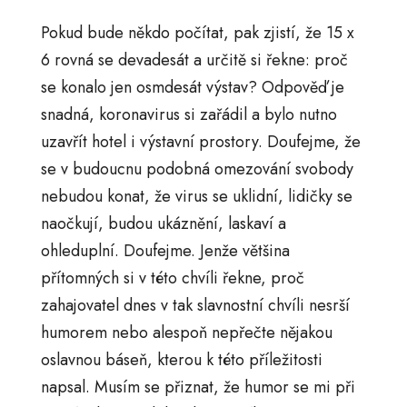
Pokud bude někdo počítat, pak zjistí, že 15 x
6 rovná se devadesát a určitě si řekne: proč
se konalo jen osmdesát výstav? Odpověď je
snadná, koronavirus si zařádil a bylo nutno
uzavřít hotel i výstavní prostory. Doufejme, že
se v budoucnu podobná omezování svobody
nebudou konat, že virus se uklidní, lidičky se
naočkují, budou ukáznění, laskaví a
ohleduplní. Doufejme. Jenže většina
přítomných si v této chvíli řekne, proč
zahajovatel dnes v tak slavnostní chvíli nesrší
humorem nebo alespoň nepřečte nějakou
oslavnou báseň, kterou k této příležitosti
napsal. Musím se přiznat, že humor se mi při