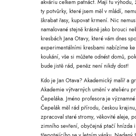
akváriu celkem patnáct. Mají tu výhodu, 
ty potvůrky, které jsem měl v mládí, nemu
škrabat řasy, kupovat krmení. Nic nemusí
namalované stejně krásně jako brouci ne
kresbách Jana Otavy, které vám dnes spol
experimentálními kresbami nabízíme ke 
koukání, vše si můžete odnést domů, poku
bude jistě rád, peněz není nikdy dost!
Kdo je Jan Otava? Akademický malíř a gr
Akademie výtvarných umění v ateliéru pr
Čepeláka. Jméno profesora je významné
Čepelák měl rád přírodu, českou krajinu,
zpracoval staré stromy, věkovité aleje, p
zimního sevření, obyčejná ptačí hnízda 
třepotajícího se v letním vánku. Nadaný ž