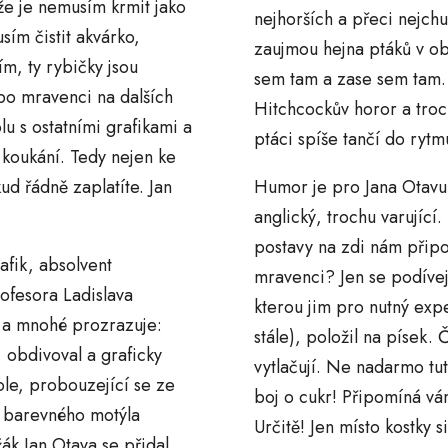
že je nemusím krmit jako
nejhorších a přeci nejchut
sím čistit akvárko,
zaujmou hejna ptáků v ob
m, ty rybičky jsou
sem tam a zase sem tam.
bo mravenci na dalších
Hitchcockův horor a troc
u s ostatními grafikami a
ptáci spíše tančí do rytm
koukání. Tedy nejen ke
d řádně zaplatíte. Jan
Humor je pro Jana Otavu 
anglický, trochu varující
postavy na zdi nám připom
afik, absolvent
mravenci? Jen se podívejt
ofesora Ladislava
kterou jim pro nutný ex
 a mnohé prozrazuje:
stále), položil na písek. 
 obdivoval a graficky
vytlačují. Ne nadarmo tu
ole, probouzející se ze
boj o cukr! Připomíná vá
i barevného motýla
Určitě! Jen místo kostky 
ák Jan Otava se přidal,