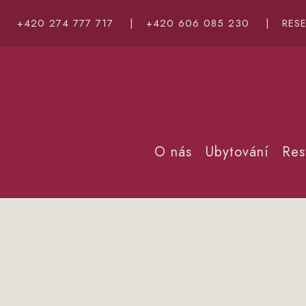
+420 274 777 717
|
+420 606 085 230
|
RES
O nás
Ubytování
Res