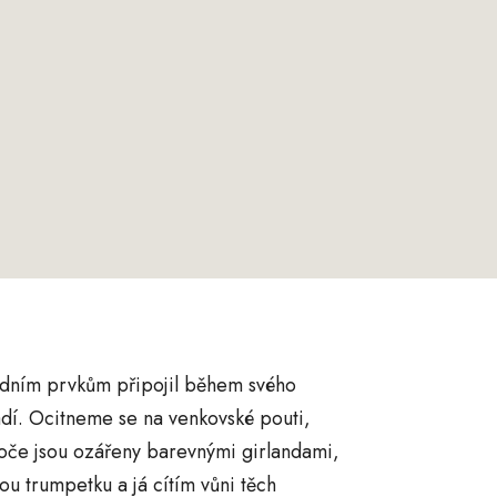
odním prvkům připojil během svého
ádí. Ocitneme se na venkovské pouti,
toče jsou ozářeny barevnými girlandami,
kou trumpetku a já cítím vůni těch