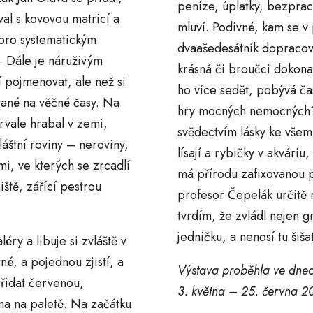
peníze, úplatky, bezprac
val s kovovou matricí a
mluví. Podivné, kam se v 
skoro systematickým
dvaašedesátník dopracova
. Dále je náruživým
krásná či broučci dokona
 pojmenovat, ale než si
ho více sedět, pobývá čas
ované na věčné časy. Na
hry mocných nemocných?
rvale hrabal v zemi,
svědectvím lásky ke všem
láštní roviny – neroviny,
lísají a rybičky v akvári
mi, ve kterých se zrcadlí
má přírodu zafixovanou p
iště, zářící pestrou
profesor Čepelák určitě r
tvrdím, že zvládl nejen g
jedničku, a nenosí tu šiš
éry a libuje si zvláště v
é, a pojednou zjistí, a
Výstava proběhla ve dne
přidat červenou,
3. května – 25. června 2
vna na paletě. Na začátku