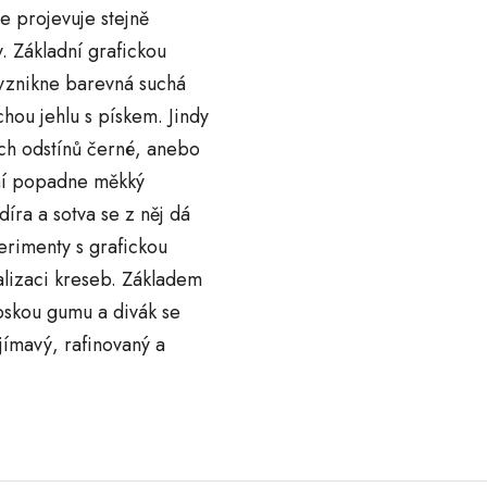
e projevuje stejně
. Základní grafickou
, vznikne barevná suchá
chou jehlu s pískem. Jindy
ých odstínů černé, anebo
ení popadne měkký
díra a sotva se z něj dá
erimenty s grafickou
ealizaci kreseb. Základem
abskou gumu a divák se
jímavý, rafinovaný a