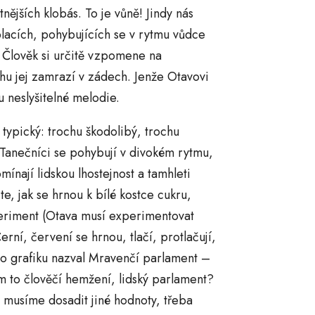
nějších klobás. To je vůně! Jindy nás
lacích, pohybujících se v rytmu vůdce
 Člověk si určitě vzpomene na
hu jej zamrazí v zádech. Jenže Otavovi
u neslyšitelné melodie.
typický: trochu škodolibý, trochu
. Tanečníci se pohybují v divokém rytmu,
ínají lidskou lhostejnost a tamhleti
e, jak se hrnou k bílé kostce cukru,
periment (Otava musí experimentovat
Černí, červení se hrnou, tlačí, protlačují,
to grafiku nazval Mravenčí parlament –
m to člověčí hemžení, lidský parlament?
si musíme dosadit jiné hodnoty, třeba