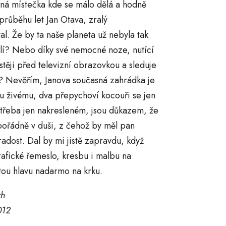
ná místečka kde se málo dělá a hodně
průběhu let Jan Otava, zralý
l. Že by ta naše planeta už nebyla tak
lí? Nebo díky své nemocné noze, nutící
těji před televizní obrazovkou a sleduje
 Nevěřím, Janova současná zahrádka je
u živému, dva přepychoví kocouři se jen
u, třeba jen nakresleném, jsou důkazem, že
ořádně v duši, z čehož by měl pan
adost. Dal by mi jistě zapravdu, když
rafické řemeslo, kresbu i malbu na
atou hlavu nadarmo na krku.
ch
012