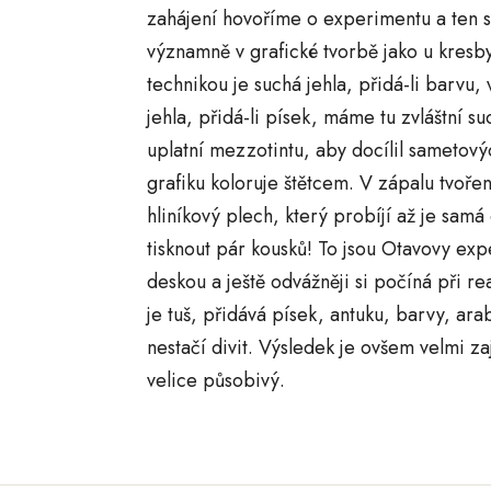
zahájení hovoříme o experimentu a ten s
významně v grafické tvorbě jako u kresby
technikou je suchá jehla, přidá-li barvu
jehla, přidá-li písek, máme tu zvláštní su
uplatní mezzotintu, aby docílil sametov
grafiku koloruje štětcem. V zápalu tvoř
hliníkový plech, který probíjí až je samá 
tisknout pár kousků! To jsou Otavovy exp
deskou a ještě odvážněji si počíná při r
je tuš, přidává písek, antuku, barvy, ar
nestačí divit. Výsledek je ovšem velmi za
velice působivý.