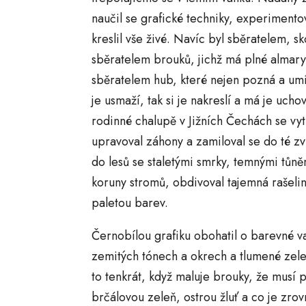
naučil se grafické techniky, experimento
kreslil vše živé. Navíc byl sběratelem, 
sběratelem brouků, jichž má plné almary
sběratelem hub, které nejen pozná a umí
je usmaží, tak si je nakreslí a má je uch
rodinné chalupě v Jižních Čechách se vyt
upravoval záhony a zamiloval se do té zv
do lesů se staletými smrky, temnými tůně
koruny stromů, obdivoval tajemná rašelin
paletou barev.
Černobílou grafiku obohatil o barevné val
zemitých tónech a okrech a tlumené zelen
to tenkrát, když maluje brouky, že musí 
brčálovou zeleň, ostrou žluť a co je zro