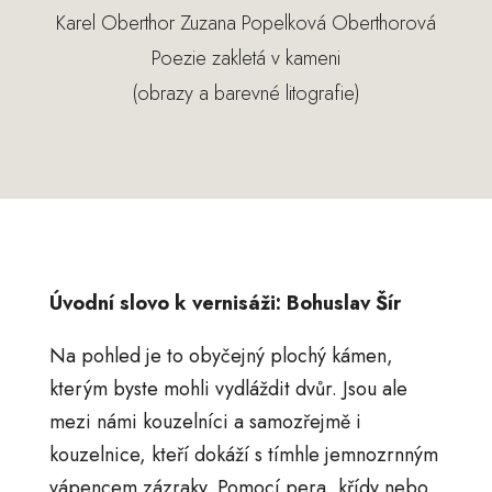
Karel Oberthor Zuzana Popelková Oberthorová
Poezie zakletá v kameni
(obrazy a barevné litografie)
Úvodní slovo k vernisáži: Bohuslav Šír
Na pohled je to obyčejný plochý kámen,
kterým byste mohli vydláždit dvůr. Jsou ale
mezi námi kouzelníci a samozřejmě i
kouzelnice, kteří dokáží s tímhle jemnozrnným
vápencem zázraky. Pomocí pera, křídy nebo