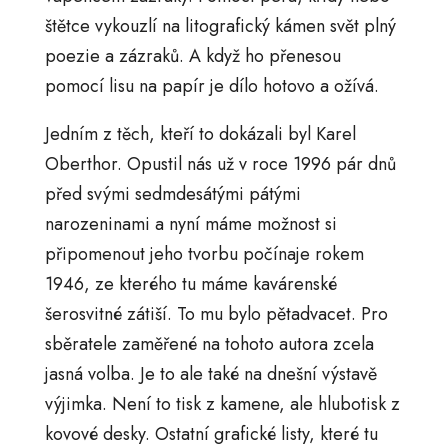
štětce vykouzlí na litografický kámen svět plný
poezie a zázraků. A když ho přenesou
pomocí lisu na papír je dílo hotovo a ožívá.
Jedním z těch, kteří to dokázali byl Karel
Oberthor. Opustil nás už v roce 1996 pár dnů
před svými sedmdesátými pátými
narozeninami a nyní máme možnost si
připomenout jeho tvorbu počínaje rokem
1946, ze kterého tu máme kavárenské
šerosvitné zátiší. To mu bylo pětadvacet. Pro
sběratele zaměřené na tohoto autora zcela
jasná volba. Je to ale také na dnešní výstavě
výjimka. Není to tisk z kamene, ale hlubotisk z
kovové desky. Ostatní grafické listy, které tu