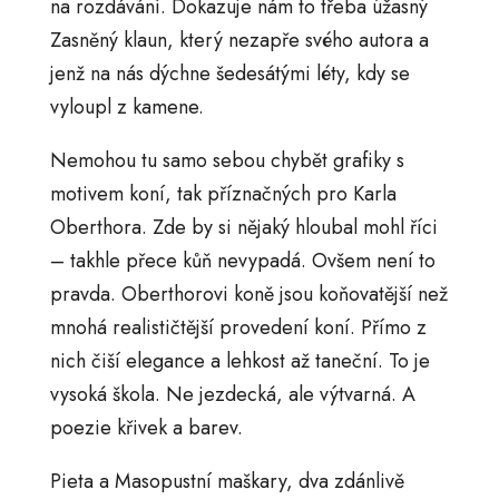
na rozdávání. Dokazuje nám to třeba úžasný
Zasněný klaun, který nezapře svého autora a
jenž na nás dýchne šedesátými léty, kdy se
vyloupl z kamene.
Nemohou tu samo sebou chybět grafiky s
motivem koní, tak příznačných pro Karla
Oberthora. Zde by si nějaký hloubal mohl říci
– takhle přece kůň nevypadá. Ovšem není to
pravda. Oberthorovi koně jsou koňovatější než
mnohá realističtější provedení koní. Přímo z
nich čiší elegance a lehkost až taneční. To je
vysoká škola. Ne jezdecká, ale výtvarná. A
poezie křivek a barev.
Pieta a Masopustní maškary, dva zdánlivě