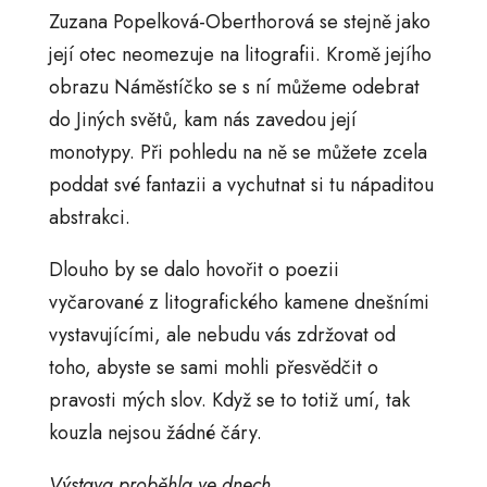
Zuzana Popelková-Oberthorová se stejně jako
její otec neomezuje na litografii. Kromě jejího
obrazu Náměstíčko se s ní můžeme odebrat
do Jiných světů, kam nás zavedou její
monotypy. Při pohledu na ně se můžete zcela
poddat své fantazii a vychutnat si tu nápaditou
abstrakci.
Dlouho by se dalo hovořit o poezii
vyčarované z litografického kamene dnešními
vystavujícími, ale nebudu vás zdržovat od
toho, abyste se sami mohli přesvědčit o
pravosti mých slov. Když se to totiž umí, tak
kouzla nejsou žádné čáry.
Výstava proběhla ve dnech