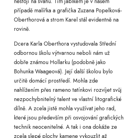
nestojí na svahu. Tím jablkem je v našem
případě malířka a grafička Zuzana Popelková-
Oberthorová a strom Karel stál evidentně na
rovině.
Dcera Karla Oberthora vystudovala Střední
odbornou školu výtvarnou neboli nám už
dobře známou Hollarku (podobně jako
Bohunka Waageová). Její další školou bylo
určitě domácí prostředí. Mohla zde
nahlížením přes rameno tatínkovi rozvíjet svůj
nezpochybnitelný talent ve vlastní litografické
dílně. A zcela jistě mohla využívat jeho rad,
které jsou především při osvojování grafických
technik neocenitelné. A tak i ona dokáže ze
zcela slepé plochy kamene vykouzlit až