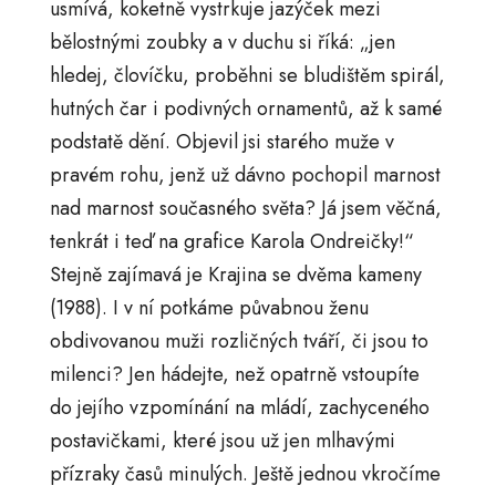
usmívá, koketně vystrkuje jazýček mezi
bělostnými zoubky a v duchu si říká: „jen
hledej, človíčku, proběhni se bludištěm spirál,
hutných čar i podivných ornamentů, až k samé
podstatě dění. Objevil jsi starého muže v
pravém rohu, jenž už dávno pochopil marnost
nad marnost současného světa? Já jsem věčná,
tenkrát i teď na grafice Karola Ondreičky!“
Stejně zajímavá je Krajina se dvěma kameny
(1988). I v ní potkáme půvabnou ženu
obdivovanou muži rozličných tváří, či jsou to
milenci? Jen hádejte, než opatrně vstoupíte
do jejího vzpomínání na mládí, zachyceného
postavičkami, které jsou už jen mlhavými
přízraky časů minulých. Ještě jednou vkročíme