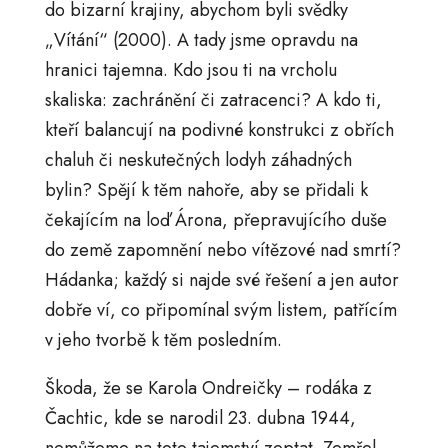
do bizarní krajiny, abychom byli svědky
„Vítání“ (2000). A tady jsme opravdu na
hranici tajemna. Kdo jsou ti na vrcholu
skaliska: zachránění či zatracenci? A kdo ti,
kteří balancují na podivné konstrukci z obřích
chaluh či neskutečných lodyh záhadných
bylin? Spějí k těm nahoře, aby se přidali k
čekajícím na loď Árona, přepravujícího duše
do země zapomnění nebo vítězové nad smrtí?
Hádanka; každý si najde své řešení a jen autor
dobře ví, co připomínal svým listem, patřícím
v jeho tvorbě k těm posledním.
Škoda, že se Karola Ondreičky – rodáka z
Čachtic, kde se narodil 23. dubna 1944,