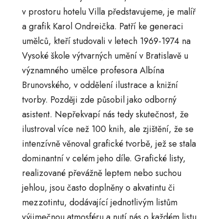
v prostoru hotelu Villa představujeme, je malíř
a grafik Karol Ondreička. Patří ke generaci
umělců, kteří studovali v letech 1969-1974 na
Vysoké škole výtvarných umění v Bratislavě u
významného umělce profesora Albína
Brunovského, v oddělení ilustrace a knižní
tvorby. Později zde působil jako odborný
asistent. Nepřekvapí nás tedy skutečnost, že
ilustroval více než 100 knih, ale zjištění, že se
intenzívně věnoval grafické tvorbě, jež se stala
dominantní v celém jeho díle. Grafické listy,
realizované převážně leptem nebo suchou
jehlou, jsou často doplněny o akvatintu či
mezzotintu, dodávající jednotlivým listům
výjimečnou atmosféru a nutí nás o každém listu