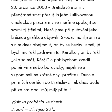
nemůžeme na toto tajemství zeptat. Zemřel
28. prosince 2003 v Bratislavě a smrt,
předčasná smrt přerušila jeho kultivovanou
uměleckou práci a my se musíme spokojit se
svými zjištěními, která jsme při putování jeho
krásnou grafikou objevili. Škoda, mohl jsem se
s ním dnes obejmout, on by se hezky usmál, já
bych mu řekl „zdravím tě, Karolko“, on by řekl
„ako sa máš, Kárči“ a pak bychom zvedli
pohár vína nebo borovičky, napili se a
vzpomínali na krásné dny, prožité u Dunaje
při mých cestách do Bratislavy. Tak dnes budu
pít za nás oba, můj milý příteli!
Výstava proběhla ve dnech
3. září – 31. října 2015