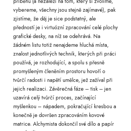
příběhu (a nezáleží na tom, který si zvolíme,
vybereme, všechny jsou stejně zajímavé), pak
zjistíme, že děj je sice podstatný, ale
předností je i virtuózní zpracování celé plochy
grafické desky, na níž se odehrává. Na
žádném listu totiž nenajdeme hluchá místa,
znalost jednotlivých technik, kterých při práci
používá, je rozhodující, a spolu s přesně
promyšleným členěním prostoru hovoří o
tvůrčí radosti i napětí umělce, jež zažíval při
jejich realizaci. Závěrečná fáze – tisk – jen
uzavírá celý tvůrčí proces, začínající
myšlenkou – nápadem, pokračující kresbou a
konečně je dovršen zpracováním kovové
matrice. Alchymista dokončil své dílo a papír