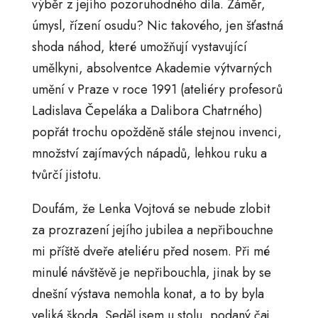
výběr z jejího pozoruhodného díla. Záměr,
úmysl, řízení osudu? Nic takového, jen šťastná
shoda náhod, které umožňují vystavující
umělkyni, absolventce Akademie výtvarných
umění v Praze v roce 1991 (ateliéry profesorů
Ladislava Čepeláka a Dalibora Chatrného)
popřát trochu opožděně stále stejnou invenci,
množství zajímavých nápadů, lehkou ruku a
tvůrčí jistotu.
Doufám, že Lenka Vojtová se nebude zlobit
za prozrazení jejího jubilea a nepřibouchne
mi příště dveře ateliéru před nosem. Při mé
minulé návštěvě je nepřibouchla, jinak by se
dnešní výstava nemohla konat, a to by byla
veliká škoda. Seděl jsem u stolu, podaný čaj