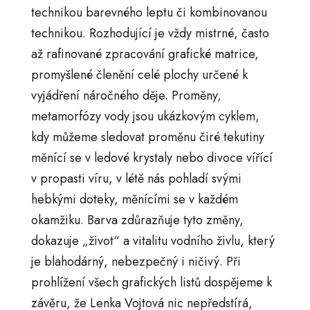
technikou barevného leptu či kombinovanou
technikou. Rozhodující je vždy mistrné, často
až rafinované zpracování grafické matrice,
promyšlené členění celé plochy určené k
vyjádření náročného děje. Proměny,
metamorfózy vody jsou ukázkovým cyklem,
kdy můžeme sledovat proměnu čiré tekutiny
měnící se v ledové krystaly nebo divoce vířící
v propasti víru, v létě nás pohladí svými
hebkými doteky, měnícími se v každém
okamžiku. Barva zdůrazňuje tyto změny,
dokazuje „život“ a vitalitu vodního živlu, který
je blahodárný, nebezpečný i ničivý. Při
prohlížení všech grafických listů dospějeme k
závěru, že Lenka Vojtová nic nepředstírá,