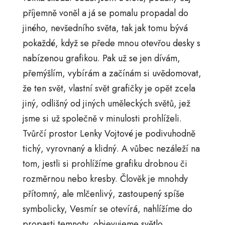
příjemně voněl a já se pomalu propadal do
jiného, nevšedního světa, tak jak tomu bývá
pokaždé, když se přede mnou otevřou desky s
nabízenou grafikou. Pak už se jen dívám,
přemýšlím, vybírám a začínám si uvědomovat,
že ten svět, vlastní svět grafičky je opět zcela
jiný, odlišný od jiných uměleckých světů, jež
jsme si už společně v minulosti prohlíželi.
Tvůrčí prostor Lenky Vojtové je podivuhodně
tichý, vyrovnaný a klidný. A vůbec nezáleží na
tom, jestli si prohlížíme grafiku drobnou či
rozměrnou nebo kresby. Člověk je mnohdy
přítomný, ale mlčenlivý, zastoupený spíše
symbolicky, Vesmír se otevírá, nahlížíme do
propasti temnoty, objevujeme světlo,