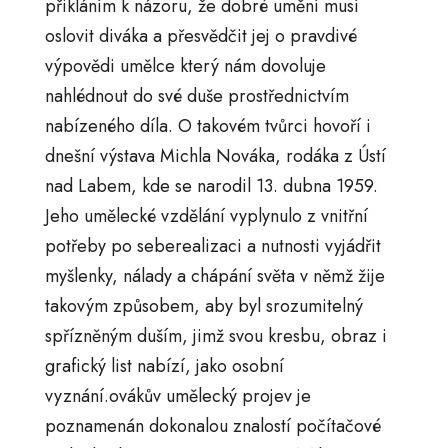
přikláním k názoru, že dobré umění musí
oslovit diváka a přesvědčit jej o pravdivé
výpovědi umělce který nám dovoluje
nahlédnout do své duše prostřednictvím
nabízeného díla. O takovém tvůrci hovoří i
dnešní výstava Michla Nováka, rodáka z Ústí
nad Labem, kde se narodil 13. dubna 1959.
Jeho umělecké vzdělání vyplynulo z vnitřní
potřeby po seberealizaci a nutnosti vyjádřit
myšlenky, nálady a chápání světa v němž žije
takovým způsobem, aby byl srozumitelný
spřízněným duším, jimž svou kresbu, obraz i
grafický list nabízí, jako osobní
vyznání.ovákův umělecký projev je
poznamenán dokonalou znalostí počítačové