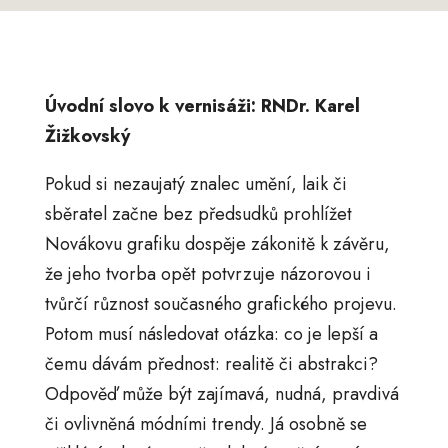
Úvodní slovo k vernisáži: RNDr. Karel
Žižkovský
Pokud si nezaujatý znalec umění, laik či
sběratel začne bez předsudků prohlížet
Novákovu grafiku dospěje zákonitě k závěru,
že jeho tvorba opět potvrzuje názorovou i
tvůrčí různost současného grafického projevu.
Potom musí následovat otázka: co je lepší a
čemu dávám přednost: realitě či abstrakci?
Odpověď může být zajímavá, nudná, pravdivá
či ovlivněná módními trendy. Já osobně se