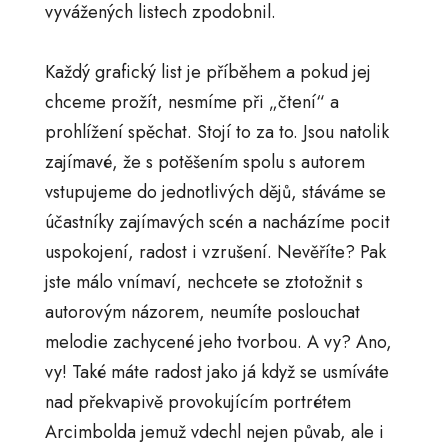
vyvážených listech zpodobnil.
Každý grafický list je příběhem a pokud jej
chceme prožít, nesmíme při „čtení“ a
prohlížení spěchat. Stojí to za to. Jsou natolik
zajímavé, že s potěšením spolu s autorem
vstupujeme do jednotlivých dějů, stáváme se
účastníky zajímavých scén a nacházíme pocit
uspokojení, radost i vzrušení. Nevěříte? Pak
jste málo vnímaví, nechcete se ztotožnit s
autorovým názorem, neumíte poslouchat
melodie zachycené jeho tvorbou. A vy? Ano,
vy! Také máte radost jako já když se usmíváte
nad překvapivě provokujícím portrétem
Arcimbolda jemuž vdechl nejen půvab, ale i