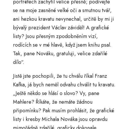
portrétech zachytil velice přesně; podívejte
se na moje zasněné velké oči a smutnou tvář,
ani hezkou kravatu nevynechal, určitě by mi ji
bývalý prezident Václav záviděl! A grafické
listy? Jsou přesným zpodobněním vizí,
rodících se v mé hlavě, když jsem knihu psal.
Tak, pane Nováku, gratuluji, velice zdařilé
dílo“.
Jistě jste pochopili, že tu chválu říkal Franz
Kafka, já bych neměl odvahu chválit tu kravatu.
„Ještě někdo se hlásí o slovo? Vy, pane
Mahlere? Říkáte, že nemáte žádnou
připomínku? Pak musím prohlásit, že grafické
listy i kresby Michala Nováka jsou opravdu
mimořádně zdařilé, graficky dokonale