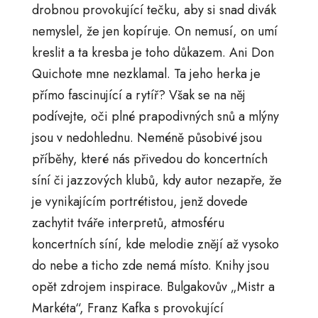
drobnou provokující tečku, aby si snad divák
nemyslel, že jen kopíruje. On nemusí, on umí
kreslit a ta kresba je toho důkazem. Ani Don
Quichote mne nezklamal. Ta jeho herka je
přímo fascinující a rytíř? Však se na něj
podívejte, oči plné prapodivných snů a mlýny
jsou v nedohlednu. Neméně působivé jsou
příběhy, které nás přivedou do koncertních
síní či jazzových klubů, kdy autor nezapře, že
je vynikajícím portrétistou, jenž dovede
zachytit tváře interpretů, atmosféru
koncertních síní, kde melodie znějí až vysoko
do nebe a ticho zde nemá místo. Knihy jsou
opět zdrojem inspirace. Bulgakovův „Mistr a
Markéta“, Franz Kafka s provokující