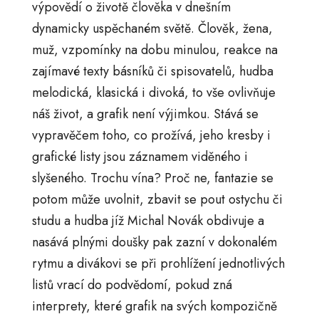
výpovědí o životě člověka v dnešním
dynamicky uspěchaném světě. Člověk, žena,
muž, vzpomínky na dobu minulou, reakce na
zajímavé texty básníků či spisovatelů, hudba
melodická, klasická i divoká, to vše ovlivňuje
náš život, a grafik není výjimkou. Stává se
vypravěčem toho, co prožívá, jeho kresby i
grafické listy jsou záznamem viděného i
slyšeného. Trochu vína? Proč ne, fantazie se
potom může uvolnit, zbavit se pout ostychu či
studu a hudba jíž Michal Novák obdivuje a
nasává plnými doušky pak zazní v dokonalém
rytmu a divákovi se při prohlížení jednotlivých
listů vrací do podvědomí, pokud zná
interprety, které grafik na svých kompozičně