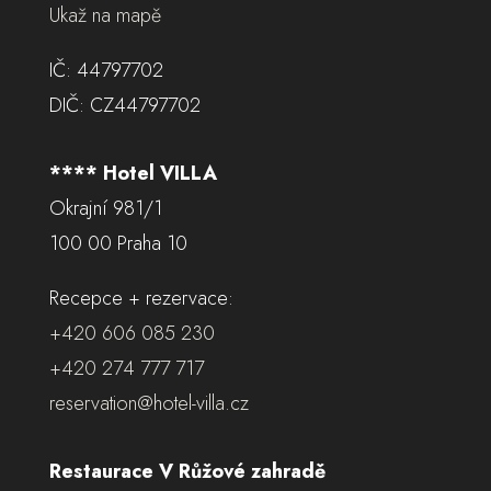
Ukaž na mapě
IČ: 44797702
DIČ: CZ44797702
**** Hotel VILLA
Okrajní 981/1
100 00 Praha 10
Recepce + rezervace:
+420 606 085 230
+420 274 777 717
reservation@hotel-villa.cz
Restaurace V Růžové zahradě