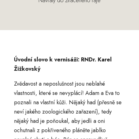
Návraty do ztraceného ráje
Úvodní slovo k vernisáži: RNDr. Karel
Žižkovský
Zvědavost a neposlušnost jsou neblahé
vlastnosti, které se nevyplácí! Adam a Eva to
poznali na vlastní kůži. Nějaký had (přesně se
neví jakého zoologického zařazení), tedy
nějaký had je poňoukal, aby jedli a oni
ochutnali z pokřiveného pláněte jablko