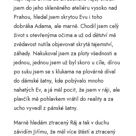
jsem do jeho skleněného ateliéru vysoko nad
Prahou, hledal jsem skrytou Evu i toho
dobráka Adama, ale marně. Chodil jsem celý
život s otevřenýma očima a už od dětství mě
zvědavost nutila objevovat skrytá tajemství,
záhady. Nakukoval jsem za ploty všednosti a
jednou, jednou jsem už byl skoro u cíle, dírou
po suku jsem se s klukama na plovárně díval
do dámské šatny, kde pobývalo mnoho
nahatých Ev, a já měl pocit, že jsem v ráji, ale
plavčík mě pohlavkem vrátil do reality a za
ucho vyvedl z pánské šatny.
Marně hledám ztracený Ráj a tak v duchu
závidím Jiřímu, že měl více štěstí a ztracený