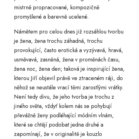
mistrně propracované, kompozičně
promyšlené a barevně ucelené.
Námětem pro celou dnes již rozsáhlou tvorbu
je žena, žena trochu záhadná, trochu
provokující, často erotická a vyzývavá, hravá,
usměvavá, zasněná, žena v proměnách času,
žena noc, žena den; taková je inspirující žena,
kterou Jiří objevil právě ve ztraceném ráji, do
něhož se neustále vrací těmi zarostlými vrátky.
Není tedy divu, že jeho tvorba je trochu z
jiného světa, vždyť kolem nás se pohybují
převážně ženy podléhající módním vlnám,
které se chtějí podobat jedna druhé a
zapomínají, že v originalitě je kouzlo