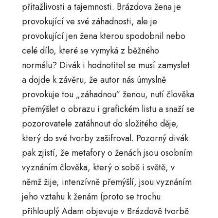
přitažlivosti a tajemnosti. Brázdova žena je
provokující ve své záhadnosti, ale je
provokující jen žena kterou spodobnil nebo
celé dílo, které se vymyká z běžného
normálu? Divák i hodnotitel se musí zamyslet
a dojde k závěru, že autor nás úmyslně
provokuje tou „záhadnou“ ženou, nutí člověka
přemýšlet o obrazu i grafickém listu a snaží se
pozorovatele zatáhnout do složitého děje,
který do své tvorby zašifroval. Pozorný divák
pak zjistí, že metafory o ženách jsou osobním
vyznáním člověka, který o sobě i světě, v
němž žije, intenzívně přemýšlí, jsou vyznáním
jeho vztahu k ženám (proto se trochu
přihlouplý Adam objevuje v Brázdově tvorbě