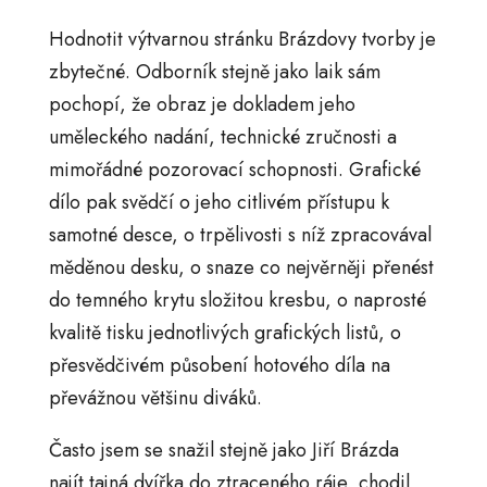
Hodnotit výtvarnou stránku Brázdovy tvorby je
zbytečné. Odborník stejně jako laik sám
pochopí, že obraz je dokladem jeho
uměleckého nadání, technické zručnosti a
mimořádné pozorovací schopnosti. Grafické
dílo pak svědčí o jeho citlivém přístupu k
samotné desce, o trpělivosti s níž zpracovával
měděnou desku, o snaze co nejvěrněji přenést
do temného krytu složitou kresbu, o naprosté
kvalitě tisku jednotlivých grafických listů, o
přesvědčivém působení hotového díla na
převážnou většinu diváků.
Často jsem se snažil stejně jako Jiří Brázda
najít tajná dvířka do ztraceného ráje, chodil