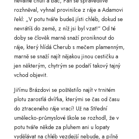
nevalné chuti a bác, Pán se spravedlivě
rozhněval, vyhnal provinilce z ráje a Adamovi
řekl: „V potu tváře budeš jísti chléb, dokud se
nevrátíš do země, z níž jsi byl vzat!“ Od té
doby se člověk marně snaží proniknout do
ráje, který hlídá Cherub s mečem plamenným,
marně se snaží najít nějakou jinou cestičku a
jen některým, chytrým se podaří takový tajný
vchod objevit.
Jiřímu Brázdovi se poštěstilo najít v trnitém
plotu zarostlá dvířka, kterými se čas od času
do ztraceného ráje vrací! Už na Střední
umělecko-průmyslové škole se rozhodl, že v
potu tváře někde za pluhem ani u lopaty
vydělávat na chléb vezdejší nebude, a pilně