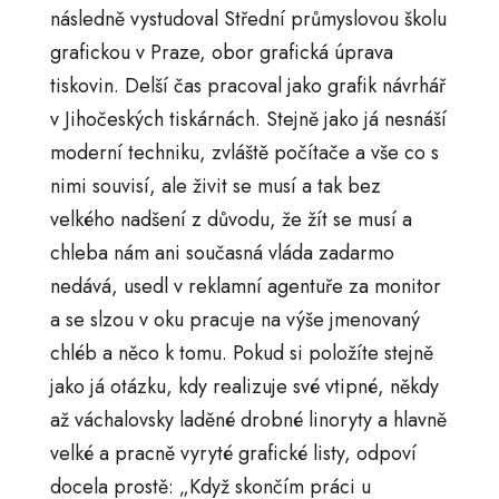
následně vystudoval Střední průmyslovou školu
grafickou v Praze, obor grafická úprava
tiskovin. Delší čas pracoval jako grafik návrhář
v Jihočeských tiskárnách. Stejně jako já nesnáší
moderní techniku, zvláště počítače a vše co s
nimi souvisí, ale živit se musí a tak bez
velkého nadšení z důvodu, že žít se musí a
chleba nám ani současná vláda zadarmo
nedává, usedl v reklamní agentuře za monitor
a se slzou v oku pracuje na výše jmenovaný
chléb a něco k tomu. Pokud si položíte stejně
jako já otázku, kdy realizuje své vtipné, někdy
až váchalovsky laděné drobné linoryty a hlavně
velké a pracně vyryté grafické listy, odpoví
docela prostě: „Když skončím práci u