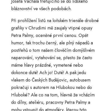
Josefa Váchala trefujícího se do lidského
bláznovství ve všech podobách.
Při prohlížení listů na loňském trienále drobné
grafiky v Chrudimi mě zaujaly vtipné opusy
Petra Palmy, oceněné první cenou. Opět
humor, tak trochu černý, ale plný nápadů a
postřehů o tom našem člověčím domýšlivém
naparování, vytahování se, přesto že často
máme hlavy prázdné, vymetené nebo
dokonce duté! Ach jo! Duté! A pak jedu
vlakem do Českých Budějovic, autobusem
pokračuji s autorem na Hlubokou nebo do
Hluboké? Ale co na tom, hlavně že vcházím
do dílny, ateliéru, pracovny Petra Palmy a
mohu vstoupit do atmosféry, kterou tyto