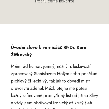
Trochu černé taškařice
Úvodní slovo k vernisáži: RNDr. Karel
Žižkovský
Mám rád humor: jemný, něžný, s laskavostí
zpracovaný Stanislavem Holým nebo poněkud
pichlavý či lechtivý, tak jak to dovedl mistr
dřevorytu Zdeněk Mézl. Stejně mě potěší
každý rafinovaně promyšlený list od Jiřího Slívy
a vždy jsem obdivoval ironický až krutý šleh