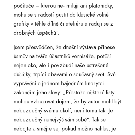
počítače – kterou ne- miluji ani platonicky,
mohu se s radostí pustit do klasické volné
grafiky v téhle dílně či ateliéru a raduji se z
drobných úspěchů“.
Jsem přesvědčen, že dnešní výstava přinese
úsměv na tváře účastníků vernisáže, potěší
nejen oko, ale i povzbudí naše ustrašené
dušičky, trpící obavami o současný svět. Své
vyprávění o jednom báječném linorytci
zakončím jeho slovy: „Přestože některé listy
mohou vzbuzovat dojem, že by autor mohl být
nebezpečný svému okolí, není tomu tak. Je
nebezpečný nanejvýš sám sobě“. Tak se
nebojte a smějte se, pokud možno nahlas, je