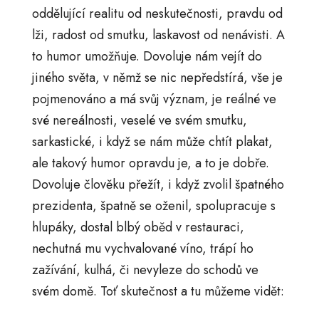
oddělující realitu od neskutečnosti, pravdu od
lži, radost od smutku, laskavost od nenávisti. A
to humor umožňuje. Dovoluje nám vejít do
jiného světa, v němž se nic nepředstírá, vše je
pojmenováno a má svůj význam, je reálné ve
své nereálnosti, veselé ve svém smutku,
sarkastické, i když se nám může chtít plakat,
ale takový humor opravdu je, a to je dobře.
Dovoluje člověku přežít, i když zvolil špatného
prezidenta, špatně se oženil, spolupracuje s
hlupáky, dostal blbý oběd v restauraci,
nechutná mu vychvalované víno, trápí ho
zažívání, kulhá, či nevyleze do schodů ve
svém domě. Toť skutečnost a tu můžeme vidět: