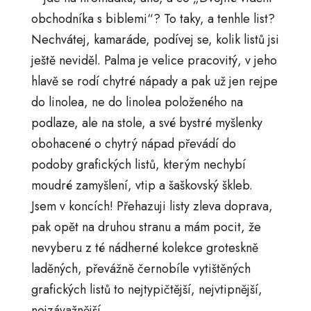
obchodníka s biblemi“? To taky, a tenhle list?
Nechvátej, kamaráde, podívej se, kolik listů jsi
ještě neviděl. Palma je velice pracovitý, v jeho
hlavě se rodí chytré nápady a pak už jen rejpe
do linolea, ne do linolea položeného na
podlaze, ale na stole, a své bystré myšlenky
obohacené o chytrý nápad převádí do
podoby grafických listů, kterým nechybí
moudré zamyšlení, vtip a šaškovský škleb.
Jsem v koncích! Přehazuji listy zleva doprava,
pak opět na druhou stranu a mám pocit, že
nevyberu z té nádherné kolekce groteskně
laděných, převážně černobíle vytištěných
grafických listů to nejtypičtější, nejvtipnější,
nejzávažnější.