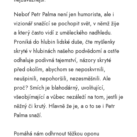
Neboť Petr Palma není jen humorista, ale i
vizionář snažící se pochopit svět, v němž žije
a který často vidí z uměleckého nadhledu.
Proniká do hlubin lidské duše, čte myšlenky
skryté v hlubinách našeho podvědomí a ostře
odhaluje podivná tajemství, názory skryté
před okolím, abychom se neposkvrnili,
neušpinili, nepohoršili, nezesměšnili. Ale
proč? Smích je blahodárný, uvolňující,
všeobjímající a vůbec nezáleží na tom, jestli je
něžný či krutý. Hlavně že je, a o to se i Petr
Palma snaží.
Pomáhá nám odhrnout těžkou oponu