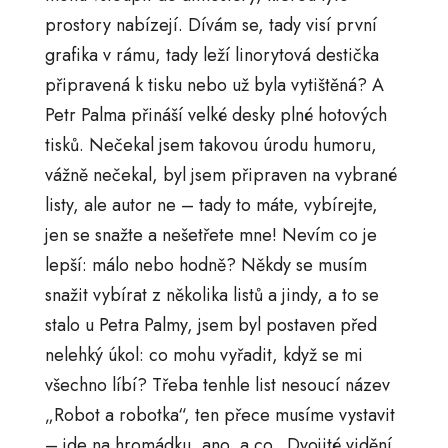
prostory nabízejí. Dívám se, tady visí první
grafika v rámu, tady leží linorytová destička
připravená k tisku nebo už byla vytištěná? A
Petr Palma přináší velké desky plné hotových
tisků. Nečekal jsem takovou úrodu humoru,
vážně nečekal, byl jsem připraven na vybrané
listy, ale autor ne – tady to máte, vybírejte,
jen se snažte a nešetřete mne! Nevím co je
lepší: málo nebo hodně? Někdy se musím
snažit vybírat z několika listů a jindy, a to se
stalo u Petra Palmy, jsem byl postaven před
nelehký úkol: co mohu vyřadit, když se mi
všechno líbí? Třeba tenhle list nesoucí název
„Robot a robotka“, ten přece musíme vystavit
– jde na hromádku, ano, a co „Dvojité vidění