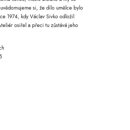
 uvědomujeme si, že dílo umělce bylo
e 1974, kdy Václav Sivko odložil
Ateliér osiřel a přeci tu zůstává jeho
ch
5