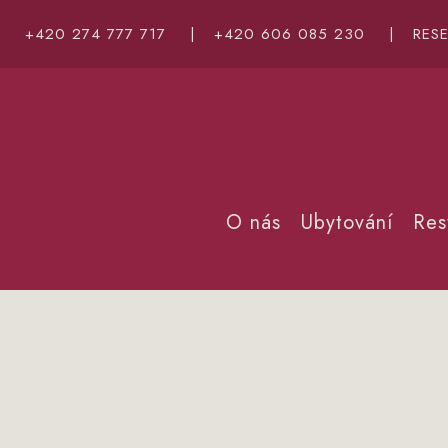
+420 274 777 717
|
+420 606 085 230
|
RES
O nás
Ubytování
Res