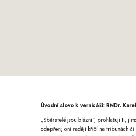
Úvodní slovo k vernisáži: RNDr. Kare
„Sběratelé jsou blázni“, prohlašují ti, ji
odepřen; oni raději křičí na tribunách či