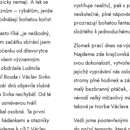
yzicky nemají. A tak se
vystihuje realitu), pak s
bláznům – rybářům, jenže
neskutečné, plné nápovědí
odnášejí bohatou kořist.
prozrazují bohatou fantaz
složitého k jednoduchému
asto říká „je neškodný,
ém začátku sbírání jsem
Zlomek prací dnes na vý
ročenku od dřevorytce
Najdeme zde krejčovská z
at všem významným
svou dokonalostí, vytvoře
 obdržela Ludmila
jejichž vyprávění nás osl
il Bouda i Václav Sivko.
stromy plné hodinek a zá
pár dnů objevila slušná
malý bezbranný ptáček, 
a Sivka nechyběl. Od té
vévodí velký mlčenlivý m
s usměvavou tváří
taková je tvorba Václava 
kal osobně. Ta první
s hádankami a otazníky
Vešli jsme pootevřenými 
ojdeme k cíli? Václav
do noční temnoty, která