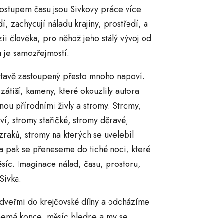
 postupem času jsou Sivkovy práce více
, zachycují náladu krajiny, prostředí, a
ii člověka, pro něhož jeho stálý vývoj od
 je samozřejmostí.
stavě zastoupený přesto mnoho napoví.
átiší, kameny, které okouzlily autora
nou přírodními živly a stromy. Stromy,
oví, stromy stařičké, stromy děravé,
zraků, stromy na kterých se uvelebil
a pak se přeneseme do tiché noci, které
ěsíc. Imaginace nálad, času, prostoru,
Sivka.
dveřmi do krejčovské dílny a odcházíme
 nemá konce, měsíc bledne a my se