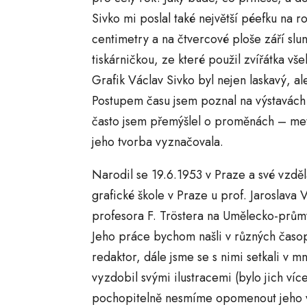
Sivko mi poslal také největší péefku na 
centimetry a na čtvercové ploše září slu
tiskárničkou, ze které použil zvířátka vše
Grafik Václav Sivko byl nejen laskavý, al
Postupem času jsem poznal na výstavách 
často jsem přemýšlel o proměnách – met
jeho tvorba vyznačovala.
Narodil se 19.6.1953 v Praze a své vzdělá
grafické škole v Praze u prof. Jaroslava
profesora F. Tröstera na Umělecko-průmy
Jeho práce bychom našli v různých časop
redaktor, dále jsme se s nimi setkali v m
vyzdobil svými ilustracemi (bylo jich víc
pochopitelně nesmíme opomenout jeho vo