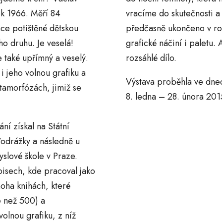
rok 1966. Měří 84
vracíme do skutečnosti a
nce potištěné dětskou
předčasně ukončeno v roc
ho druhu. Je veselá!
grafické náčiní i paletu. 
e také upřímný a veselý.
rozsáhlé dílo.
i jeho volnou grafiku a
Výstava proběhla ve dne
amorfózách, jimiž se
8. ledna – 28. února 201
ní získal na Státní
 Vodrážky a následně u
slové škole v Praze.
isech, kde pracoval jako
noha knihách, které
e než 500) a
lnou grafiku, z níž