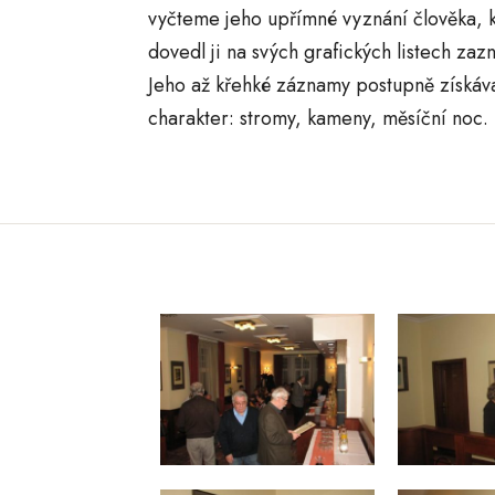
vyčteme jeho upřímné vyznání člověka, k
dovedl ji na svých grafických listech zaz
Jeho až křehké záznamy postupně získáva
charakter: stromy, kameny, měsíční noc.