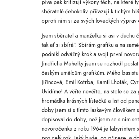
piva pak kritizují výkony těch, na které f
sběratelé čehokoliv přiřazují k tichým 
oproti nim si ze svých loveckých výprav 
Jsem sběratel a manželka si asi v duchu č
tak ať si sbírá“. Sbírám grafiku a na sam
podnikl odvážný krok a svoji první novo
Jindřicha Mahelky jsem se rozhodl posl
českým umělcům grafikům. Mého basistu
Jiřincová, Emil Kotrba, Kamil Lhoták, Cyr
Uvidíme! A věřte nevěřte, na stole se za 
hromádka krásných lístečků a list od pan
doby jsem si s tímto laskavým člověkem 
dopisoval do doby, než jsem se s ním set
novoročenka z roku 1964 je labyrintem 
pro celý rok. Jaký bude, co přinese, a d