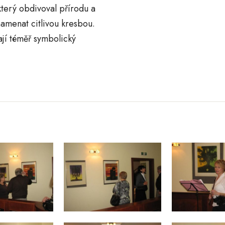
terý obdivoval přírodu a
namenat citlivou kresbou.
jí téměř symbolický