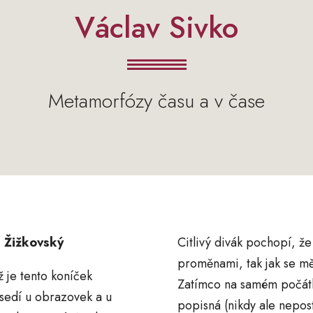
Václav Sivko
Metamorfózy času a v čase
l Žižkovský
Citlivý divák pochopí, ž
proměnami, tak jak se měn
mž je tento koníček
Zatímco na samém počátku
 sedí u obrazovek a u
popisná (nikdy ale nepos