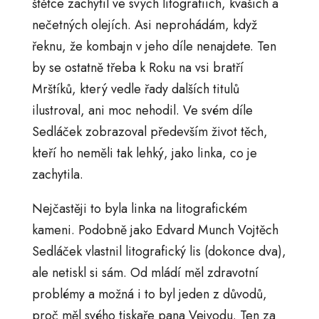
štětce zachytil ve svých litografiích, kvaších a
nečetných olejích. Asi neprohádám, když
řeknu, že kombajn v jeho díle nenajdete. Ten
by se ostatně třeba k Roku na vsi bratří
Mrštíků, který vedle řady dalších titulů
ilustroval, ani moc nehodil. Ve svém díle
Sedláček zobrazoval především život těch,
kteří ho neměli tak lehký, jako linka, co je
zachytila.
Nejčastěji to byla linka na litografickém
kameni. Podobně jako Edvard Munch Vojtěch
Sedláček vlastnil litografický lis (dokonce dva),
ale netiskl si sám. Od mládí měl zdravotní
problémy a možná i to byl jeden z důvodů,
proč měl svého tiskaře pana Vejvodu. Ten za