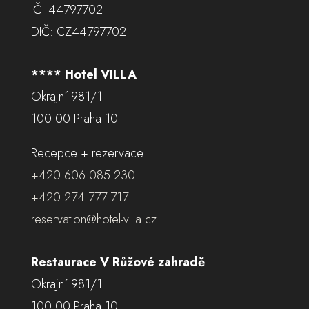
IČ: 44797702
DIČ: CZ44797702
**** Hotel VILLA
Okrajní 981/1
100 00 Praha 10
Recepce + rezervace:
+420 606 085 230
+420 274 777 717
reservation@hotel-villa.cz
Restaurace V Růžové zahradě
Okrajní 981/1
100 00 Praha 10