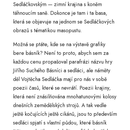
Sedláčkovským — zimní krajina s koněm
táhnoucím saně. Dokonce je tam i ta basa,
která se objevuje na jednom se Sedláčkových
obrazů s tématikou masopustu.
Možná se ptáte, kde se na výstavě grafiky
bere básník? Není to proto, abych sem za
každou cenu propašoval parafrázi názvu hry
Jiřího Suchého Básníci a sedláci, ale náměty
děl Vojtěcha Sedláčka mají pro nás v sobě
poezii časů, které se nevrátí. Poezii krajiny,
která není znásilňována mnohatunovými kolosy
dnešních zemědělských strojů. A tak vedle
ještě kočujících ještě cikánů, jsou to především
sedláci spjatí s vlastní půdou, které básník