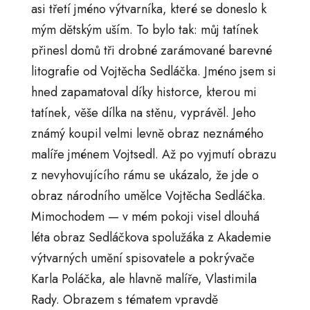
asi třetí jméno výtvarníka, které se doneslo k
mým dětským uším. To bylo tak: můj tatínek
přinesl domů tři drobné zarámované barevné
litografie od Vojtěcha Sedláčka. Jméno jsem si
hned zapamatoval díky historce, kterou mi
tatínek, věše dílka na stěnu, vyprávěl. Jeho
známý koupil velmi levně obraz neznámého
malíře jménem Vojtsedl. Až po vyjmutí obrazu
z nevyhovujícího rámu se ukázalo, že jde o
obraz národního umělce Vojtěcha Sedláčka.
Mimochodem — v mém pokoji visel dlouhá
léta obraz Sedláčkova spolužáka z Akademie
výtvarných umění spisovatele a pokrývače
Karla Poláčka, ale hlavně malíře, Vlastimila
Rady. Obrazem s tématem vpravdě