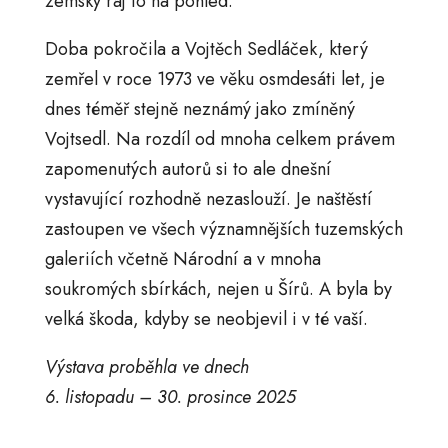
zemský ráj to na pohled.
Doba pokročila a Vojtěch Sedláček, který
zemřel v roce 1973 ve věku osmdesáti let, je
dnes téměř stejně neznámý jako zmíněný
Vojtsedl. Na rozdíl od mnoha celkem právem
zapomenutých autorů si to ale dnešní
vystavující rozhodně nezaslouží. Je naštěstí
zastoupen ve všech významnějších tuzemských
galeriích včetně Národní a v mnoha
soukromých sbírkách, nejen u Šírů. A byla by
velká škoda, kdyby se neobjevil i v té vaší.
Výstava proběhla ve dnech
6. listopadu – 30. prosince 2025